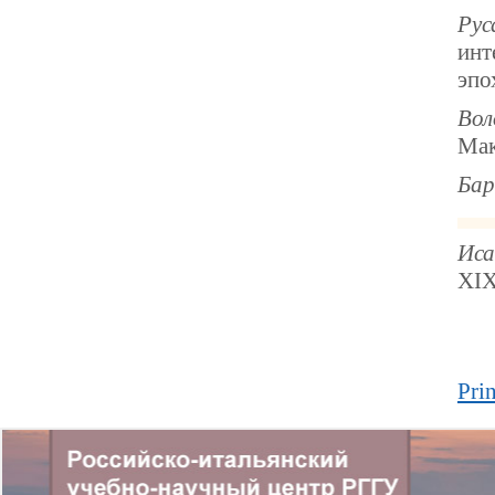
Рус
инт
эпо
Вол
Мак
Бар
Иса
XIX
Prin