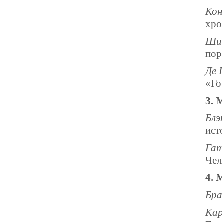
Кон
хро
Ши
пор
Де 
«Го
3. 
Блэ
ист
Га
Чел
4. 
Бра
Кар