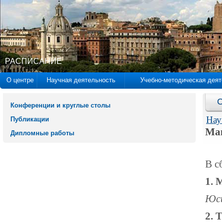
РАСПИСАНИЕ
О центре
Научная деятельность
Учебно-методическая деят
С
Конференции и круглые столы
Нау
Публикации
Ма
Дипломные работы
В с
1. 
Юси
2. 